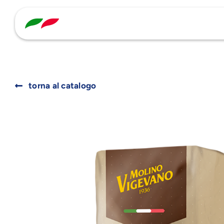
Skip
to
content
torna al catalogo
Search
for: