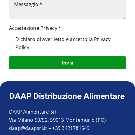
Accettazione Privacy
*
Dichiaro di aver letto e accetto la
Privacy
Policy
.
Invia
DAAP Distribuzione Alimentare
DAAP Alimentare Srl
Via Milano 50/52, 59013 Montemurlo (PO)
daap@daapsrl.it
–
+39 3421781549