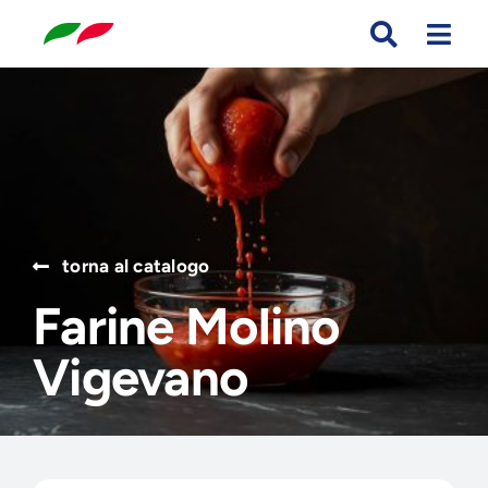
Skip
to
content
Search
for:
torna al catalogo
Farine Molino
Vigevano