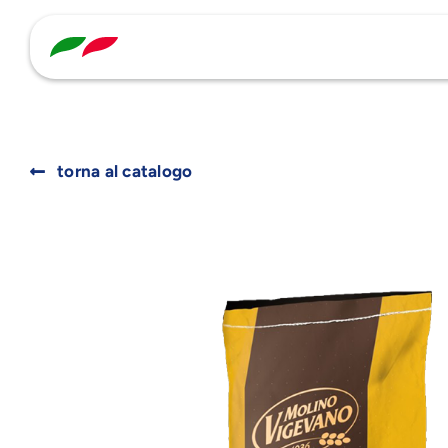
Skip
to
content
torna al catalogo
Search
for: