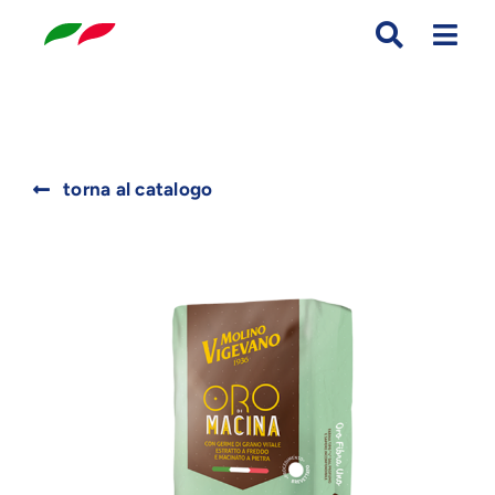
Skip
to
content
Search
torna al catalogo
for: