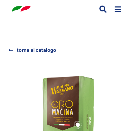
Skip
to
content
Search
torna al catalogo
for: