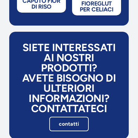
CAPUTO FIOR
FIOREGLUT
C
DI RISO
I
PER CELIACI
SIETE INTERESSATI
AI NOSTRI
PRODOTTI?
AVETE BISOGNO DI
ULTERIORI
INFORMAZIONI?
CONTATTATECI
contatti