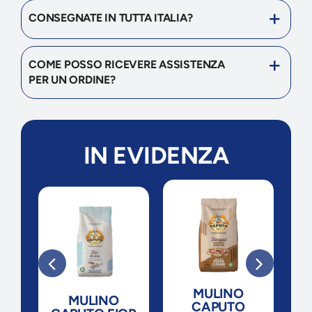
CONSEGNATE IN TUTTA ITALIA?
COME POSSO RICEVERE ASSISTENZA
PER UN ORDINE?
IN EVIDENZA
I
MULINO
MULINO
CAPUTO