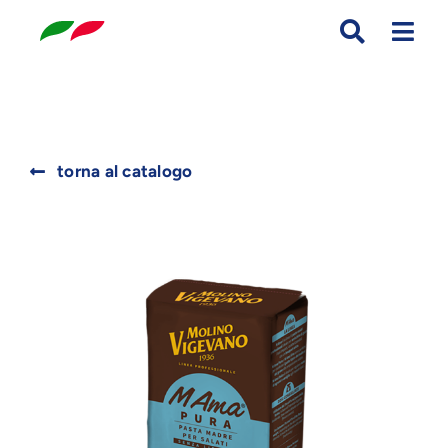
Skip
to
content
Search
torna al catalogo
for: