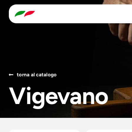
Skip
to
content
Search
for:
torna al catalogo
Vigevano