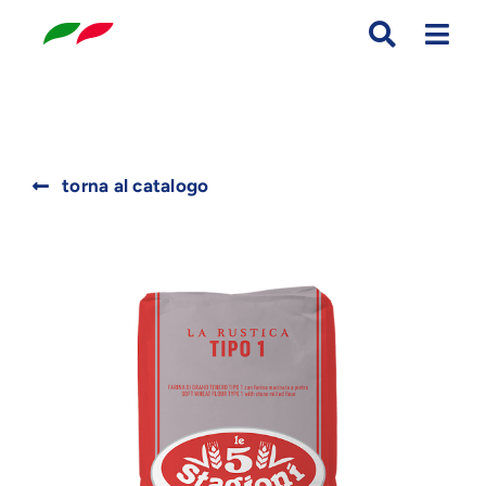
Skip
to
content
Search
torna al catalogo
for: