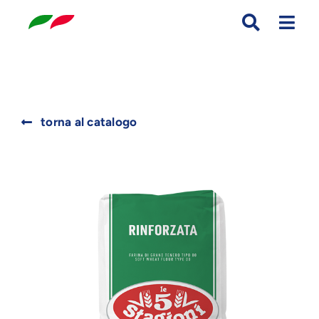
Skip
to
content
Search
torna al catalogo
for: