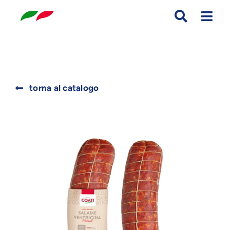
Skip
to
content
Search
torna al catalogo
for: