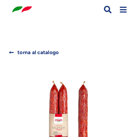
Skip
to
content
Search
torna al catalogo
for: