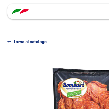
Skip
to
content
torna al catalogo
Search
for: