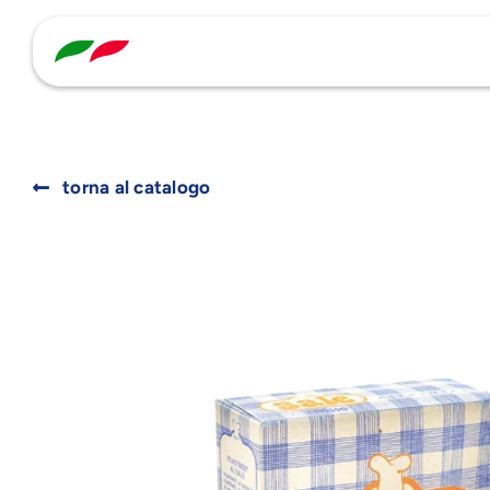
Skip
to
content
torna al catalogo
Search
for: