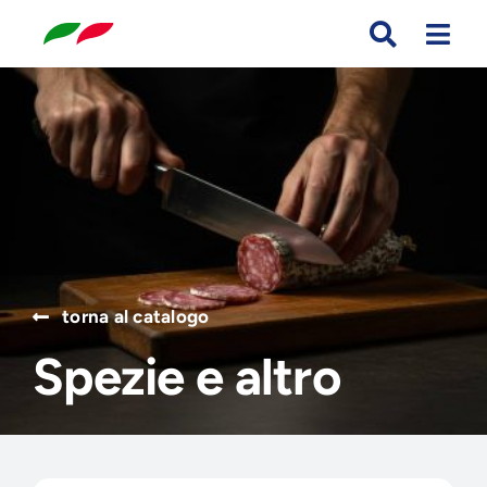
Skip
to
content
Search
for:
torna al catalogo
Spezie e altro