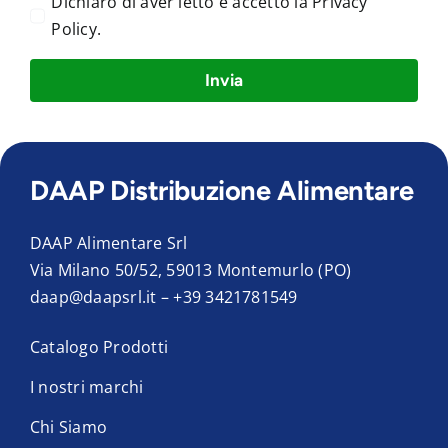
Dichiaro di aver letto e accetto la
Privacy
Policy
.
Invia
DAAP Distribuzione Alimentare
DAAP Alimentare Srl
Via Milano 50/52, 59013 Montemurlo (PO)
daap@daapsrl.it
–
+39 3421781549
Catalogo Prodotti
I nostri marchi
Chi Siamo