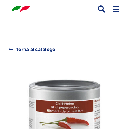
Skip
to
content
Search
torna al catalogo
for: