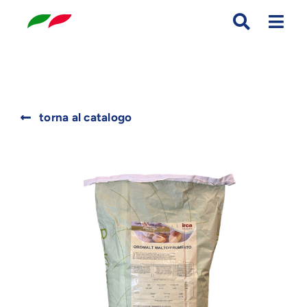
Skip
to
content
Search
torna al catalogo
for: