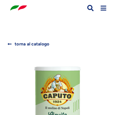
Skip
to
content
Search
torna al catalogo
for: