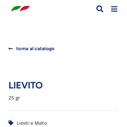
Skip
to
content
Search
torna al catalogo
for:
LIEVITO
25 gr
Lieviti e Malto