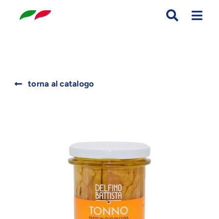
Skip
to
content
Search
torna al catalogo
for: