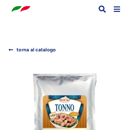
Skip
to
content
Search
torna al catalogo
for: