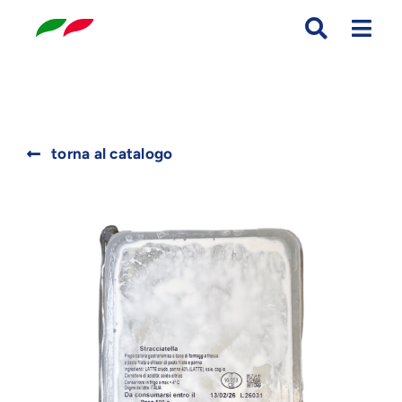
Skip
to
content
Search
torna al catalogo
for: