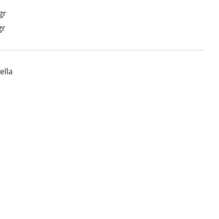
gr
gr
ella