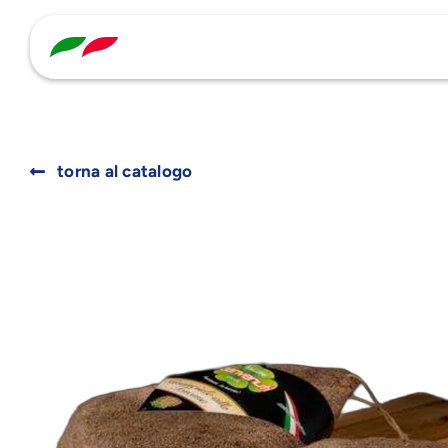
Skip
to
content
torna al catalogo
Search
for: