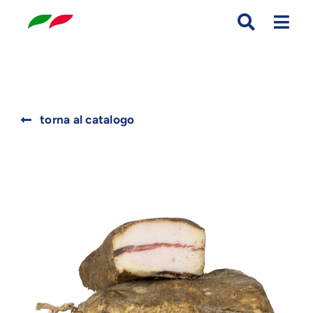
Skip
to
content
Search
torna al catalogo
for: