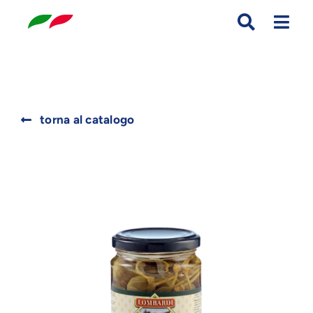
Skip
to
content
Search
torna al catalogo
for: