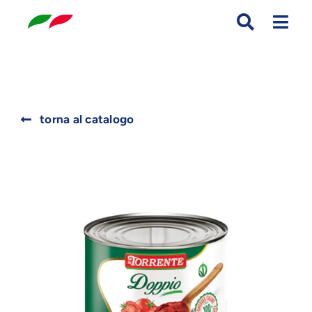
Skip
to
content
Search
torna al catalogo
for: