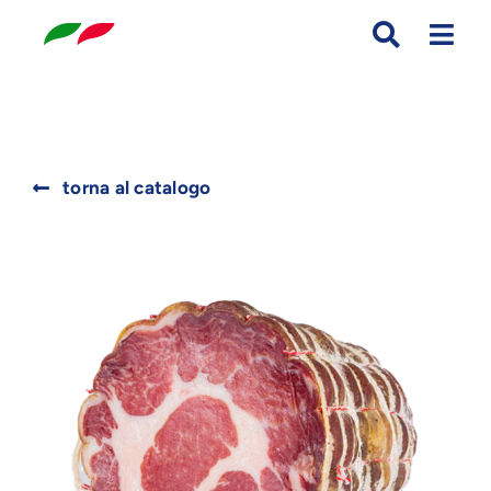
Skip
to
content
Search
torna al catalogo
for: