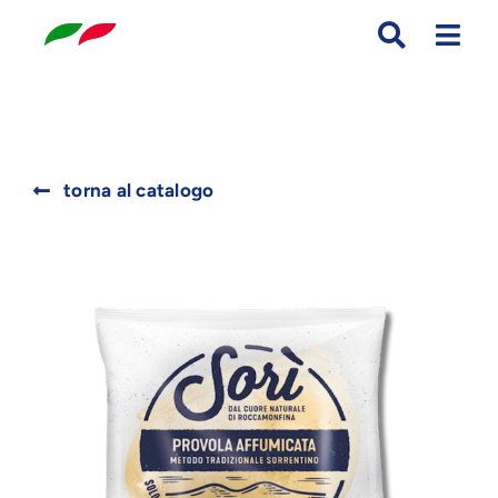
Skip
to
content
Search
torna al catalogo
for: