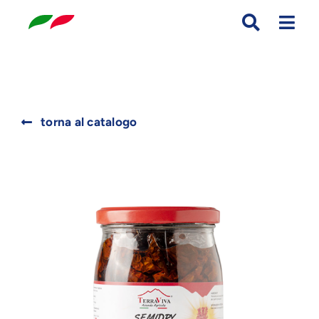
Skip
to
content
Search
torna al catalogo
for: