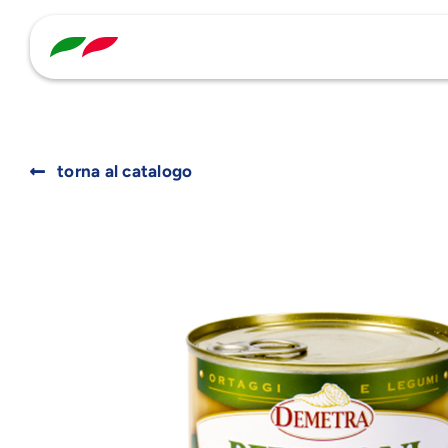
Skip
to
content
torna al catalogo
Search
for: