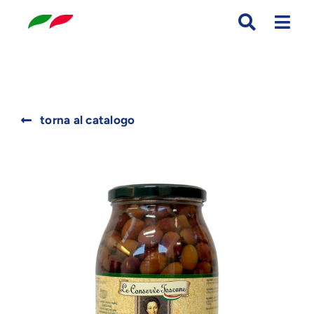
Skip
to
content
Search
torna al catalogo
for: