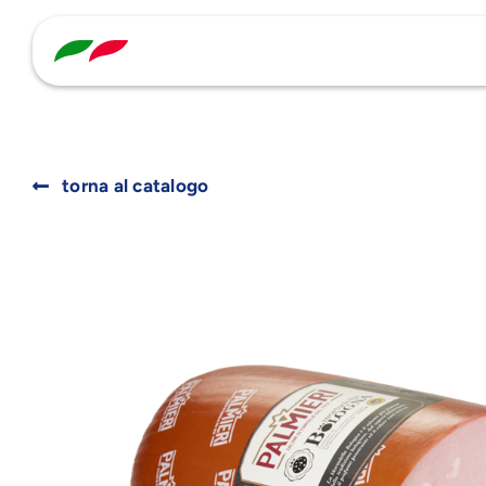
Skip
to
content
torna al catalogo
Search
for: