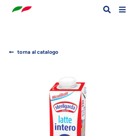
Skip
to
content
Search
torna al catalogo
for: