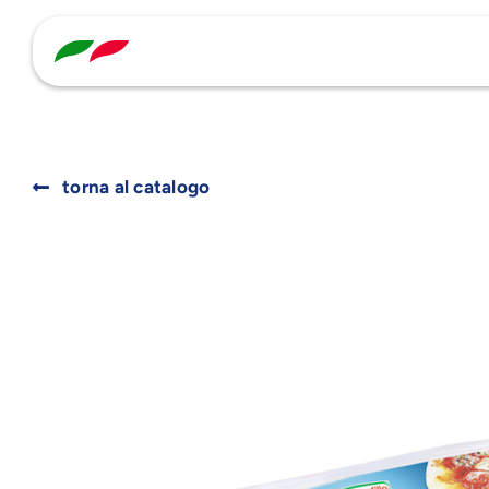
Skip
to
content
torna al catalogo
Search
for: