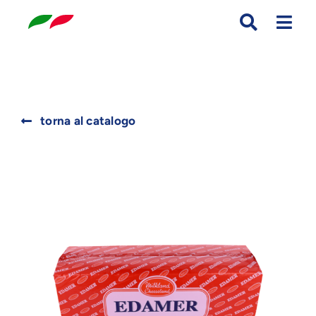
Skip
to
content
Search
torna al catalogo
for: