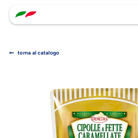
Skip
to
content
torna al catalogo
Search
for: