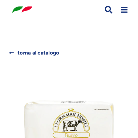
Skip
to
content
Search
torna al catalogo
for: