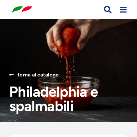
Skip
to
content
Search
for:
torna al catalogo
Philadelphia e
spalmabili