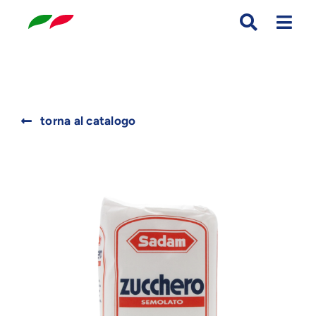
Skip
to
content
Search
torna al catalogo
for: