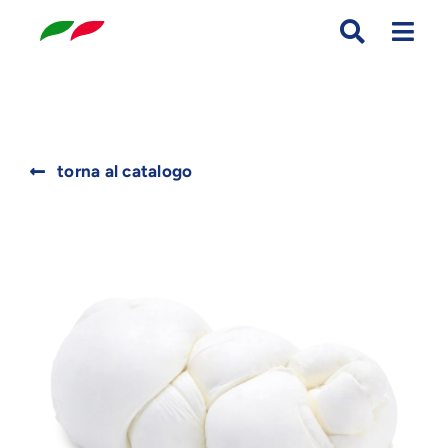
Skip
to
content
Search
torna al catalogo
for: