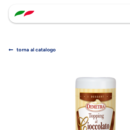
Skip
to
content
torna al catalogo
Search
for: