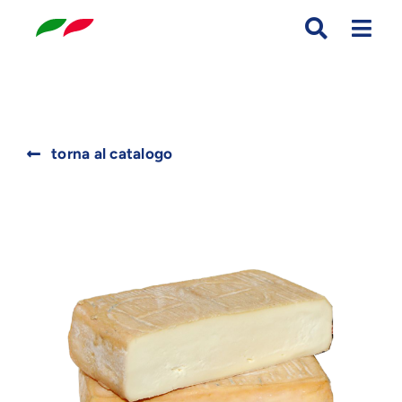
Skip
to
content
Search
torna al catalogo
for: