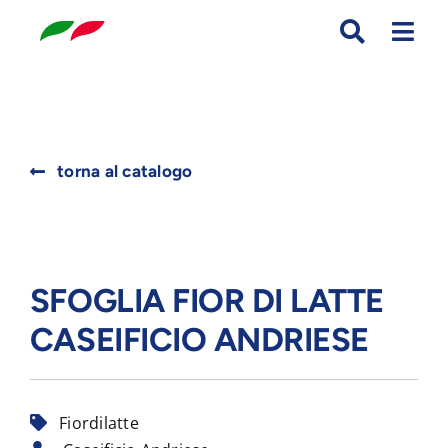
Skip
to
content
Search
torna al catalogo
for:
SFOGLIA FIOR DI LATTE
CASEIFICIO ANDRIESE
Fiordilatte