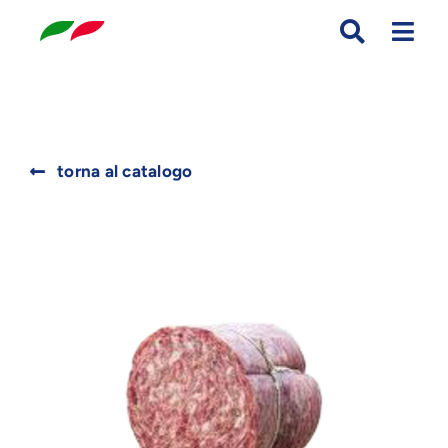
Skip
to
content
Search
torna al catalogo
for: