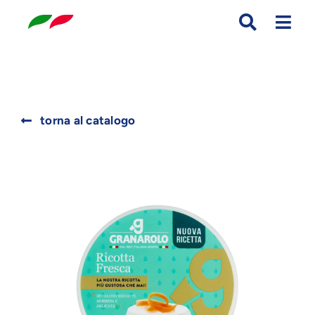
Skip
to
content
Search
torna al catalogo
for: