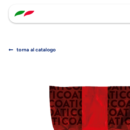
Skip
to
content
torna al catalogo
Search
for: