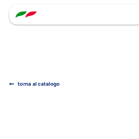
Skip
to
content
Search
for:
torna al catalogo