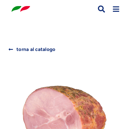
Skip
to
content
Search
torna al catalogo
for: