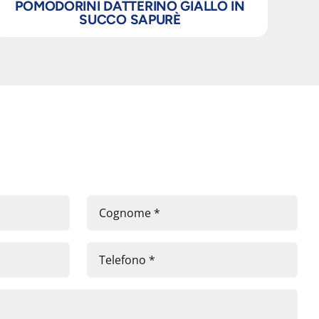
POMODORINI DATTERINO GIALLO IN
SUCCO SAPURÈ
POM