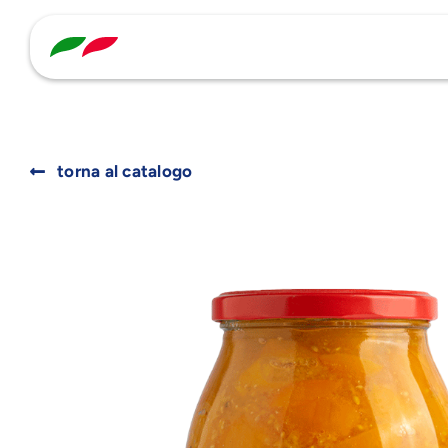
Skip
to
content
torna al catalogo
Search
for: